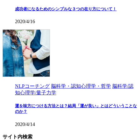
成功者になるためのシンプルな３つの在り方について！
2020/4/16
NLPコーチング
脳科学・認知心理学・哲学
脳科学/認
知心理学/量子力学
運を味方につける方法とは？結局「運が良い」とはどういうことな
のか？
2020/4/14
サイト内検索