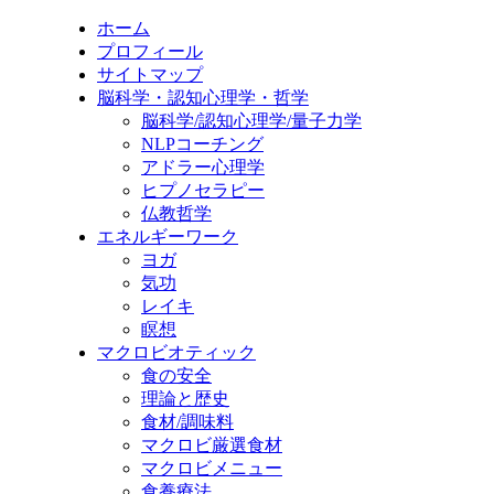
ホーム
プロフィール
サイトマップ
脳科学・認知心理学・哲学
脳科学/認知心理学/量子力学
NLPコーチング
アドラー心理学
ヒプノセラピー
仏教哲学
エネルギーワーク
ヨガ
気功
レイキ
瞑想
マクロビオティック
食の安全
理論と歴史
食材/調味料
マクロビ厳選食材
マクロビメニュー
食養療法