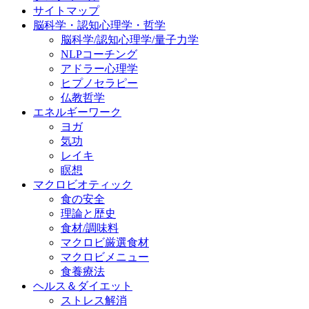
サイトマップ
脳科学・認知心理学・哲学
脳科学/認知心理学/量子力学
NLPコーチング
アドラー心理学
ヒプノセラピー
仏教哲学
エネルギーワーク
ヨガ
気功
レイキ
瞑想
マクロビオティック
食の安全
理論と歴史
食材/調味料
マクロビ厳選食材
マクロビメニュー
食養療法
ヘルス＆ダイエット
ストレス解消