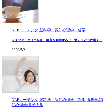
NLPコーチング
脳科学・認知心理学・哲学
メタファーとは？名言、格言を利用すると、驚くほど心に響く！
2020/5/2
NLPコーチング
脳科学・認知心理学・哲学
脳科学/認
知心理学/量子力学