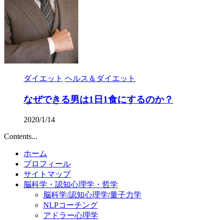
ダイエット
ヘルス＆ダイエット
なぜできる男は1日1食にするのか？
2020/1/14
Contents...
ホーム
プロフィール
サイトマップ
脳科学・認知心理学・哲学
脳科学/認知心理学/量子力学
NLPコーチング
アドラー心理学