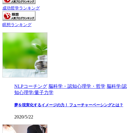
成功哲学ランキング
瞑想ランキング
NLPコーチング
脳科学・認知心理学・哲学
脳科学/認
知心理学/量子力学
夢を現実化するイメージの力！ フューチャーペーシングとは？
2020/5/22