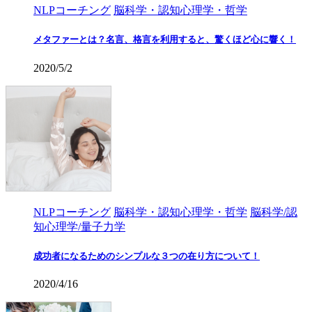
NLPコーチング
脳科学・認知心理学・哲学
メタファーとは？名言、格言を利用すると、驚くほど心に響く！
2020/5/2
NLPコーチング
脳科学・認知心理学・哲学
脳科学/認
知心理学/量子力学
成功者になるためのシンプルな３つの在り方について！
2020/4/16