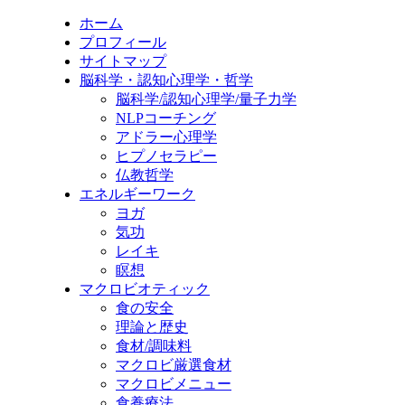
ホーム
プロフィール
サイトマップ
脳科学・認知心理学・哲学
脳科学/認知心理学/量子力学
NLPコーチング
アドラー心理学
ヒプノセラピー
仏教哲学
エネルギーワーク
ヨガ
気功
レイキ
瞑想
マクロビオティック
食の安全
理論と歴史
食材/調味料
マクロビ厳選食材
マクロビメニュー
食養療法