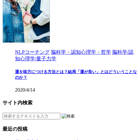
NLPコーチング
脳科学・認知心理学・哲学
脳科学/認
知心理学/量子力学
運を味方につける方法とは？結局「運が良い」とはどういうことな
のか？
2020/4/14
サイト内検索
最近の投稿