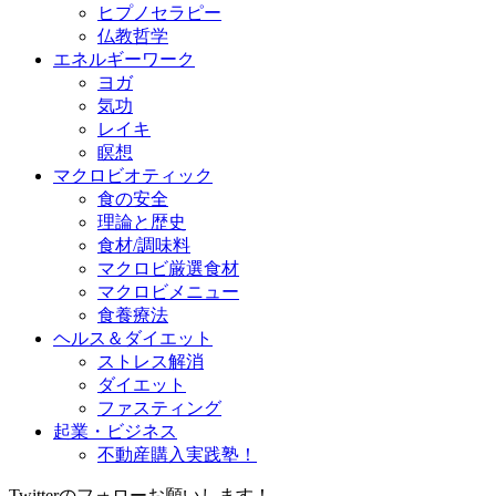
ヒプノセラピー
仏教哲学
エネルギーワーク
ヨガ
気功
レイキ
瞑想
マクロビオティック
食の安全
理論と歴史
食材/調味料
マクロビ厳選食材
マクロビメニュー
食養療法
ヘルス＆ダイエット
ストレス解消
ダイエット
ファスティング
起業・ビジネス
不動産購入実践塾！
Twitterのフォローお願いします！