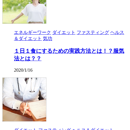
エネルギーワーク
ダイエット
ファスティング
ヘルス
＆ダイエット
気功
１日１食にするための実践方法とは！？服気
法とは？？
2020/1/16