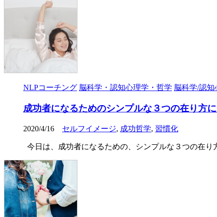
NLPコーチング
脳科学・認知心理学・哲学
脳科学/認知
成功者になるためのシンプルな３つの在り方に
2020/4/16
セルフイメージ
,
成功哲学
,
習慣化
今日は、成功者になるための、シンプルな３つの在り方