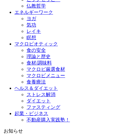
仏教哲学
エネルギーワーク
ヨガ
気功
レイキ
瞑想
マクロビオティック
食の安全
理論と歴史
食材/調味料
マクロビ厳選食材
マクロビメニュー
食養療法
ヘルス＆ダイエット
ストレス解消
ダイエット
ファスティング
起業・ビジネス
不動産購入実践塾！
お知らせ