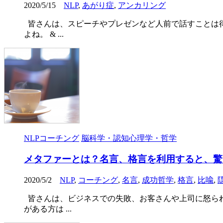
2020/5/15
NLP
,
あがり症
,
アンカリング
皆さんは、スピーチやプレゼンなど人前で話すことは得
よね。 & ...
NLPコーチング
脳科学・認知心理学・哲学
メタファーとは？名言、格言を利用すると、驚
2020/5/2
NLP
,
コーチング
,
名言
,
成功哲学
,
格言
,
比喩
,
皆さんは、ビジネスでの失敗、お客さんや上司に怒られ
がある方は ...