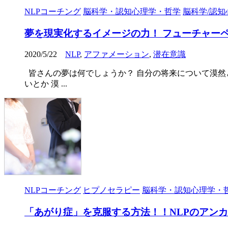
NLPコーチング
脳科学・認知心理学・哲学
脳科学/認知
夢を現実化するイメージの力！ フューチャー
2020/5/22
NLP
,
アファメーション
,
潜在意識
皆さんの夢は何でしょうか？ 自分の将来について漠然
いとか 漠 ...
NLPコーチング
ヒプノセラピー
脳科学・認知心理学・
「あがり症」を克服する方法！！NLPのアン