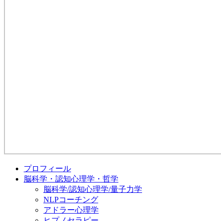
プロフィール
脳科学・認知心理学・哲学
脳科学/認知心理学/量子力学
NLPコーチング
アドラー心理学
ヒプノセラピー