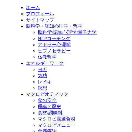
ホーム
プロフィール
サイトマップ
脳科学・認知心理学・哲学
脳科学/認知心理学/量子力学
NLPコーチング
アドラー心理学
ヒプノセラピー
仏教哲学
エネルギーワーク
ヨガ
気功
レイキ
瞑想
マクロビオティック
食の安全
理論と歴史
食材/調味料
マクロビ厳選食材
マクロビメニュー
食養療法