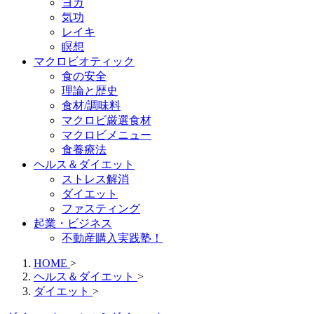
ヨガ
気功
レイキ
瞑想
マクロビオティック
食の安全
理論と歴史
食材/調味料
マクロビ厳選食材
マクロビメニュー
食養療法
ヘルス＆ダイエット
ストレス解消
ダイエット
ファスティング
起業・ビジネス
不動産購入実践塾！
HOME
>
ヘルス＆ダイエット
>
ダイエット
>