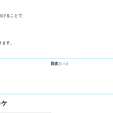
向けることで
きます。
目次
[
hide
]
カケ