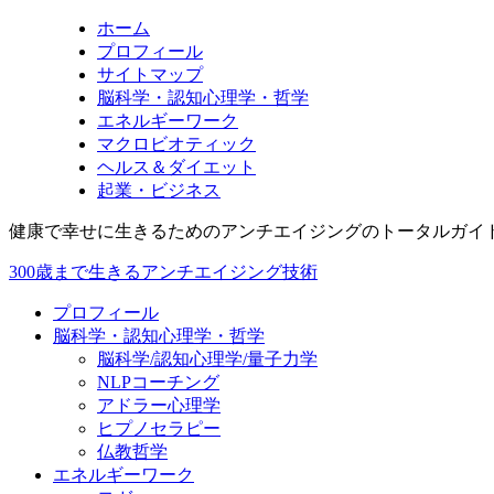
ホーム
プロフィール
サイトマップ
脳科学・認知心理学・哲学
エネルギーワーク
マクロビオティック
ヘルス＆ダイエット
起業・ビジネス
健康で幸せに生きるためのアンチエイジングのトータルガイ
300歳まで生きるアンチエイジング技術
プロフィール
脳科学・認知心理学・哲学
脳科学/認知心理学/量子力学
NLPコーチング
アドラー心理学
ヒプノセラピー
仏教哲学
エネルギーワーク