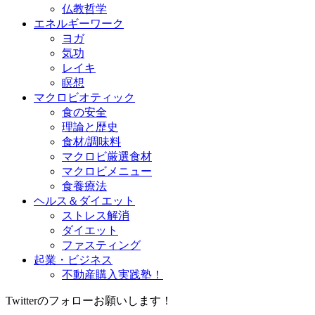
仏教哲学
エネルギーワーク
ヨガ
気功
レイキ
瞑想
マクロビオティック
食の安全
理論と歴史
食材/調味料
マクロビ厳選食材
マクロビメニュー
食養療法
ヘルス＆ダイエット
ストレス解消
ダイエット
ファスティング
起業・ビジネス
不動産購入実践塾！
Twitterのフォローお願いします！