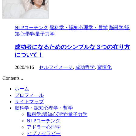
NLPコーチング
脳科学・認知心理学・哲学
脳科学/認
知心理学/量子力学
成功者になるためのシンプルな３つの在り方
について！
2020/4/16
セルフイメージ
,
成功哲学
,
習慣化
Contents...
ホーム
プロフィール
サイトマップ
脳科学・認知心理学・哲学
脳科学/認知心理学/量子力学
NLPコーチング
アドラー心理学
ヒプノセラピー