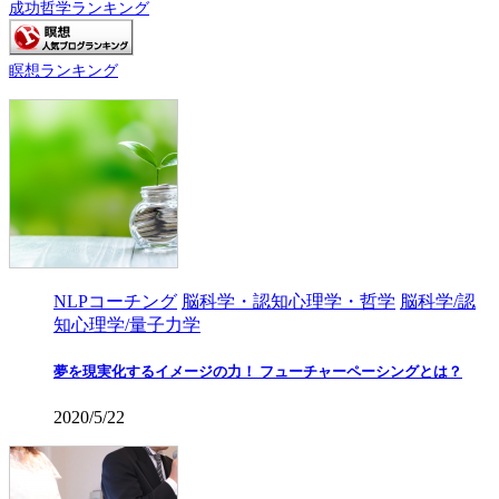
成功哲学ランキング
瞑想ランキング
NLPコーチング
脳科学・認知心理学・哲学
脳科学/認
知心理学/量子力学
夢を現実化するイメージの力！ フューチャーペーシングとは？
2020/5/22