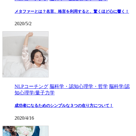
メタファーとは？名言、格言を利用すると、驚くほど心に響く！
2020/5/2
NLPコーチング
脳科学・認知心理学・哲学
脳科学/認
知心理学/量子力学
成功者になるためのシンプルな３つの在り方について！
2020/4/16