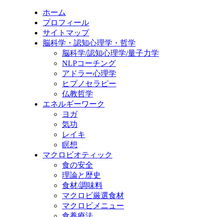
ホーム
プロフィール
サイトマップ
脳科学・認知心理学・哲学
脳科学/認知心理学/量子力学
NLPコーチング
アドラー心理学
ヒプノセラピー
仏教哲学
エネルギーワーク
ヨガ
気功
レイキ
瞑想
マクロビオティック
食の安全
理論と歴史
食材/調味料
マクロビ厳選食材
マクロビメニュー
食養療法