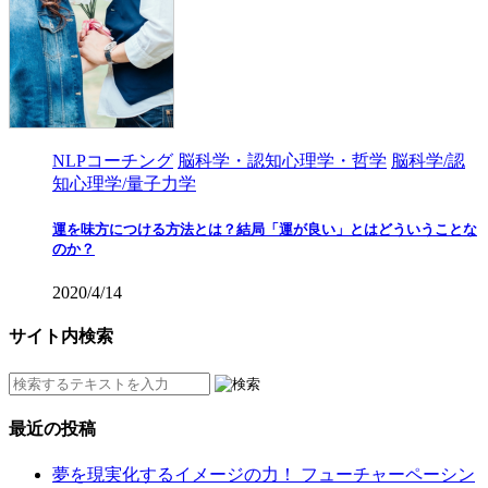
NLPコーチング
脳科学・認知心理学・哲学
脳科学/認
知心理学/量子力学
運を味方につける方法とは？結局「運が良い」とはどういうことな
のか？
2020/4/14
サイト内検索
最近の投稿
夢を現実化するイメージの力！ フューチャーペーシン