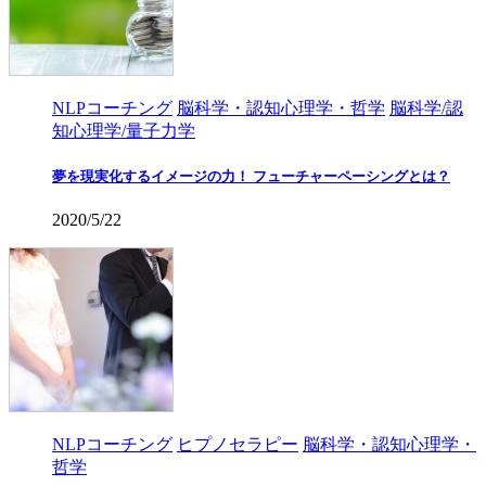
NLPコーチング
脳科学・認知心理学・哲学
脳科学/認
知心理学/量子力学
夢を現実化するイメージの力！ フューチャーペーシングとは？
2020/5/22
NLPコーチング
ヒプノセラピー
脳科学・認知心理学・
哲学