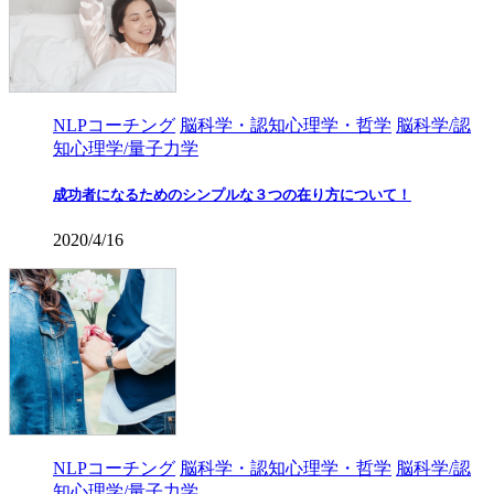
NLPコーチング
脳科学・認知心理学・哲学
脳科学/認
知心理学/量子力学
成功者になるためのシンプルな３つの在り方について！
2020/4/16
NLPコーチング
脳科学・認知心理学・哲学
脳科学/認
知心理学/量子力学