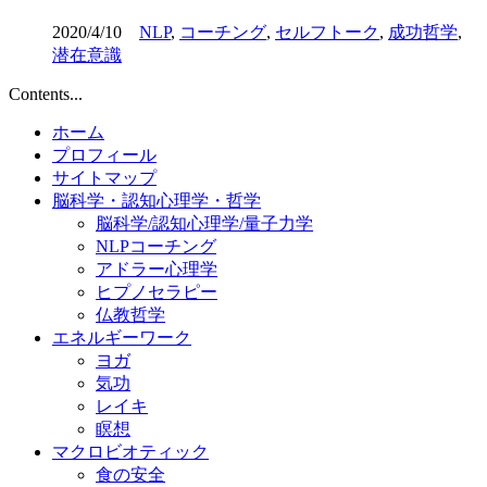
2020/4/10
NLP
,
コーチング
,
セルフトーク
,
成功哲学
,
潜在意識
Contents...
ホーム
プロフィール
サイトマップ
脳科学・認知心理学・哲学
脳科学/認知心理学/量子力学
NLPコーチング
アドラー心理学
ヒプノセラピー
仏教哲学
エネルギーワーク
ヨガ
気功
レイキ
瞑想
マクロビオティック
食の安全