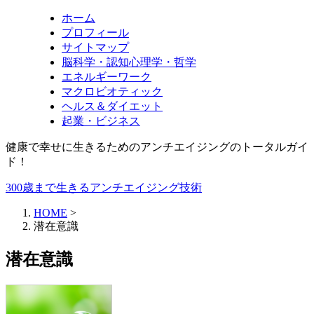
ホーム
プロフィール
サイトマップ
脳科学・認知心理学・哲学
エネルギーワーク
マクロビオティック
ヘルス＆ダイエット
起業・ビジネス
健康で幸せに生きるためのアンチエイジングのトータルガイ
ド！
300歳まで生きるアンチエイジング技術
HOME
>
潜在意識
潜在意識