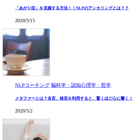
「あがり症」を克服する方法！！NLPのアンカリングとは？？
2020/5/15
NLPコーチング
脳科学・認知心理学・哲学
メタファーとは？名言、格言を利用すると、驚くほど心に響く！
2020/5/2