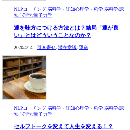
NLPコーチング
脳科学・認知心理学・哲学
脳科学/認
知心理学/量子力学
運を味方につける方法とは？結局「運が良
い」とはどういうことなのか？
2020/4/14
引き寄せ
,
潜在意識
,
運命
NLPコーチング
脳科学・認知心理学・哲学
脳科学/認
知心理学/量子力学
セルフトークを変えて人生を変える！？