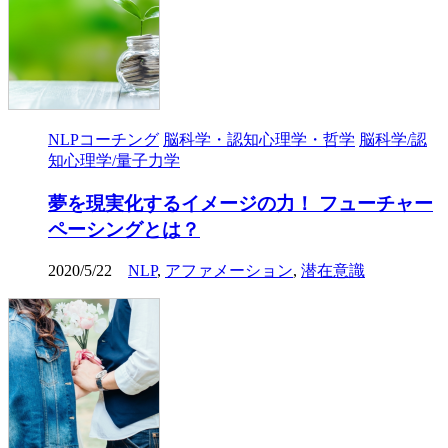
NLPコーチング
脳科学・認知心理学・哲学
脳科学/認
知心理学/量子力学
夢を現実化するイメージの力！ フューチャー
ペーシングとは？
2020/5/22
NLP
,
アファメーション
,
潜在意識