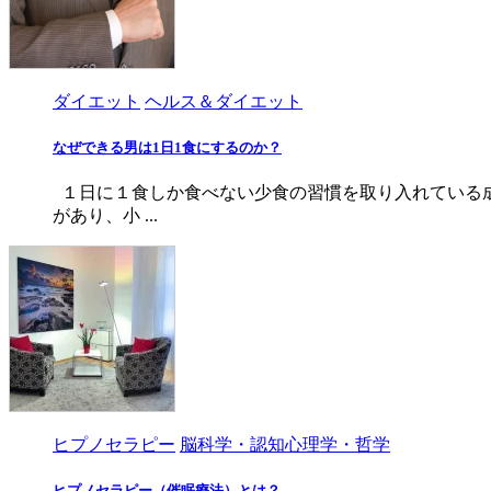
ダイエット
ヘルス＆ダイエット
なぜできる男は1日1食にするのか？
１日に１食しか食べない少食の習慣を取り入れている成
があり、小 ...
ヒプノセラピー
脳科学・認知心理学・哲学
ヒプノセラピー（催眠療法）とは？