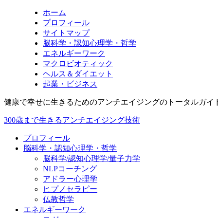
ホーム
プロフィール
サイトマップ
脳科学・認知心理学・哲学
エネルギーワーク
マクロビオティック
ヘルス＆ダイエット
起業・ビジネス
健康で幸せに生きるためのアンチエイジングのトータルガイ
300歳まで生きるアンチエイジング技術
プロフィール
脳科学・認知心理学・哲学
脳科学/認知心理学/量子力学
NLPコーチング
アドラー心理学
ヒプノセラピー
仏教哲学
エネルギーワーク