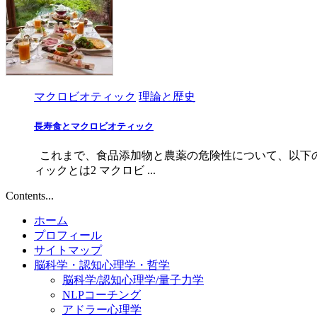
マクロビオティック
理論と歴史
長寿食とマクロビオティック
これまで、食品添加物と農薬の危険性について、以下の
ィックとは2 マクロビ ...
Contents...
ホーム
プロフィール
サイトマップ
脳科学・認知心理学・哲学
脳科学/認知心理学/量子力学
NLPコーチング
アドラー心理学