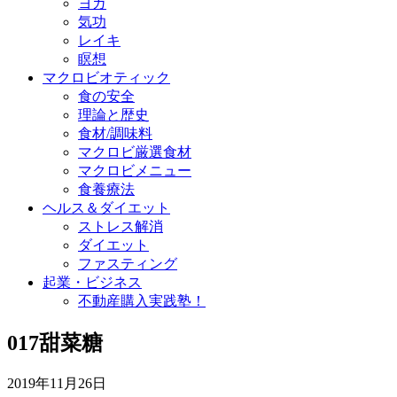
ヨガ
気功
レイキ
瞑想
マクロビオティック
食の安全
理論と歴史
食材/調味料
マクロビ厳選食材
マクロビメニュー
食養療法
ヘルス＆ダイエット
ストレス解消
ダイエット
ファスティング
起業・ビジネス
不動産購入実践塾！
017甜菜糖
2019年11月26日