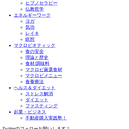
ヒプノセラピー
仏教哲学
エネルギーワーク
ヨガ
気功
レイキ
瞑想
マクロビオティック
食の安全
理論と歴史
食材/調味料
マクロビ厳選食材
マクロビメニュー
食養療法
ヘルス＆ダイエット
ストレス解消
ダイエット
ファスティング
起業・ビジネス
不動産購入実践塾！
Twitterのフォローお願いします！