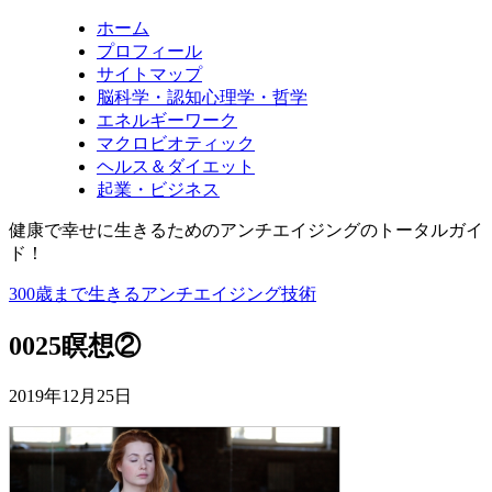
ホーム
プロフィール
サイトマップ
脳科学・認知心理学・哲学
エネルギーワーク
マクロビオティック
ヘルス＆ダイエット
起業・ビジネス
健康で幸せに生きるためのアンチエイジングのトータルガイ
ド！
300歳まで生きるアンチエイジング技術
0025瞑想②
2019年12月25日