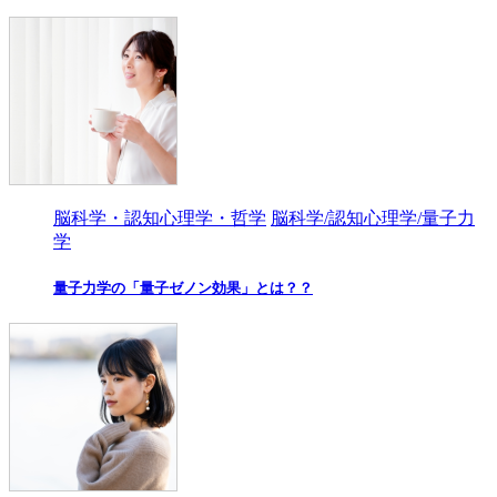
脳科学・認知心理学・哲学
脳科学/認知心理学/量子力
学
量子力学の「量子ゼノン効果」とは？？