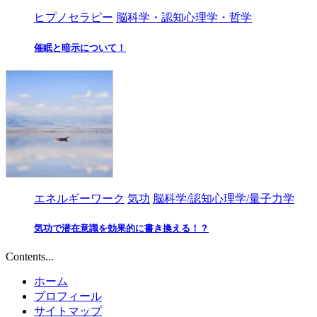
ヒプノセラピー
脳科学・認知心理学・哲学
催眠と暗示について！
エネルギーワーク
気功
脳科学/認知心理学/量子力学
気功で潜在意識を効果的に書き換える！？
Contents...
ホーム
プロフィール
サイトマップ