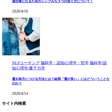
成功者になるためのシンプルな３つの在り方について！
2020/4/16
NLPコーチング
脳科学・認知心理学・哲学
脳科学/認
知心理学/量子力学
運を味方につける方法とは？結局「運が良い」とはどういうことな
のか？
2020/4/14
サイト内検索