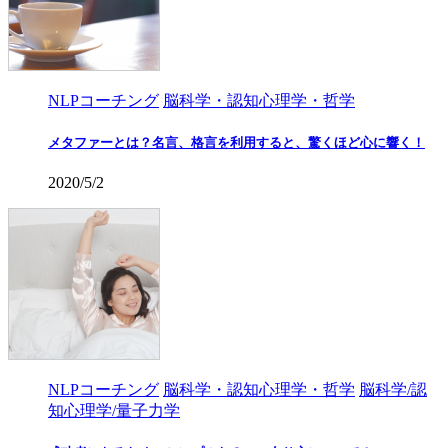
NLPコーチング
脳科学・認知心理学・哲学
メタファーとは？名言、格言を利用すると、驚くほど心に響く！
2020/5/2
NLPコーチング
脳科学・認知心理学・哲学
脳科学/認
知心理学/量子力学