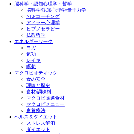
脳科学・認知心理学・哲学
脳科学/認知心理学/量子力学
NLPコーチング
アドラー心理学
ヒプノセラピー
仏教哲学
エネルギーワーク
ヨガ
気功
レイキ
瞑想
マクロビオティック
食の安全
理論と歴史
食材/調味料
マクロビ厳選食材
マクロビメニュー
食養療法
ヘルス＆ダイエット
ストレス解消
ダイエット