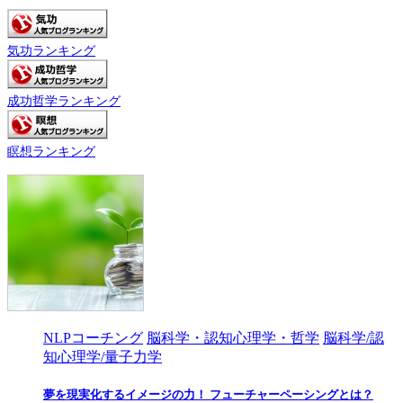
気功ランキング
成功哲学ランキング
瞑想ランキング
NLPコーチング
脳科学・認知心理学・哲学
脳科学/認
知心理学/量子力学
夢を現実化するイメージの力！ フューチャーペーシングとは？