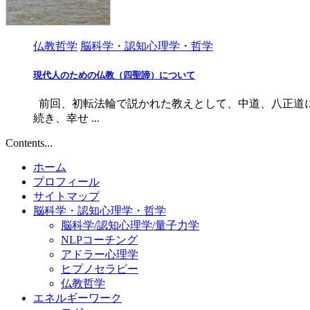
仏教哲学
脳科学・認知心理学・哲学
現代人のための仏教（四聖諦）について
前回、初転法輪で説かれた教えとして、中道、八正道に
続き、幸せ ...
Contents...
ホーム
プロフィール
サイトマップ
脳科学・認知心理学・哲学
脳科学/認知心理学/量子力学
NLPコーチング
アドラー心理学
ヒプノセラピー
仏教哲学
エネルギーワーク