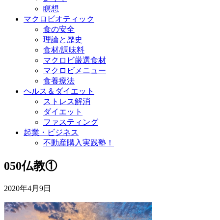
瞑想
マクロビオティック
食の安全
理論と歴史
食材/調味料
マクロビ厳選食材
マクロビメニュー
食養療法
ヘルス＆ダイエット
ストレス解消
ダイエット
ファスティング
起業・ビジネス
不動産購入実践塾！
050仏教①
2020年4月9日