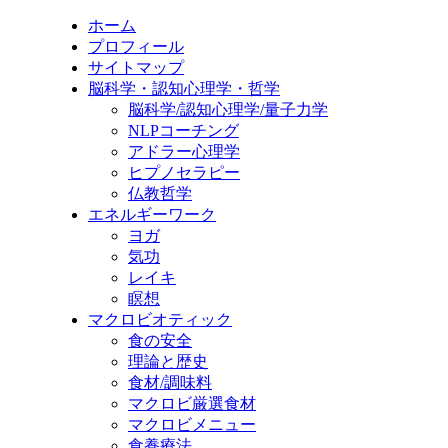
ホーム
プロフィール
サイトマップ
脳科学・認知心理学・哲学
脳科学/認知心理学/量子力学
NLPコーチング
アドラー心理学
ヒプノセラピー
仏教哲学
エネルギーワーク
ヨガ
気功
レイキ
瞑想
マクロビオティック
食の安全
理論と歴史
食材/調味料
マクロビ厳選食材
マクロビメニュー
食養療法