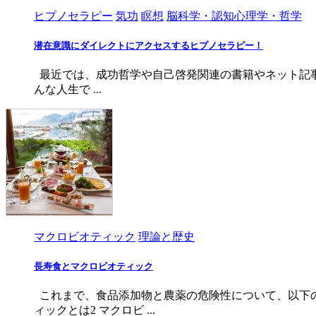
ヒプノセラピー
気功
瞑想
脳科学・認知心理学・哲学
潜在意識にダイレクトにアクセスするヒプノセラピー！
最近では、成功哲学や自己啓発関連の書籍やネット記事
んな人生で ...
マクロビオティック
理論と歴史
長寿食とマクロビオティック
これまで、食品添加物と農薬の危険性について、以下の
ィックとは2 マクロビ ...