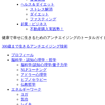
ヘルス＆ダイエット
ストレス解消
ダイエット
ファスティング
起業・ビジネス
不動産購入実践塾！
健康で幸せに生きるためのアンチエイジングのトータルガイ
300歳まで生きるアンチエイジング技術
プロフィール
脳科学・認知心理学・哲学
脳科学/認知心理学/量子力学
NLPコーチング
アドラー心理学
ヒプノセラピー
仏教哲学
エネルギーワーク
ヨガ
気功
レイキ