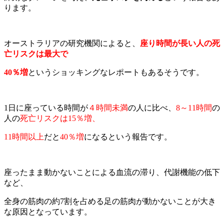
ります。
オーストラリアの研究機関によると、
座り時間が長い人の死
亡リスクは最大で
40％増
というショッキングなレポートもあるそうです。
1日に座っている時間が
４時間未満
の人に比べ、
8～11時間
の
人の
死亡リスクは15％増、
11時間以上
だと
40％増
になるという報告です。
座ったまま動かないことによる血流の滞り、代謝機能の低下
など、
全身の筋肉の約7割を占める足の筋肉
が動かないことが大き
な原因となっています。