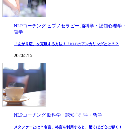
NLPコーチング
ヒプノセラピー
脳科学・認知心理学・
哲学
「あがり症」を克服する方法！！NLPのアンカリングとは？？
2020/5/15
NLPコーチング
脳科学・認知心理学・哲学
メタファーとは？名言、格言を利用すると、驚くほど心に響く！