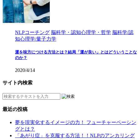
NLPコーチング
脳科学・認知心理学・哲学
脳科学/認
知心理学/量子力学
運を味方につける方法とは？結局「運が良い」とはどういうことな
のか？
2020/4/14
サイト内検索
最近の投稿
夢を現実化するイメージの力！ フューチャーペーシン
グとは？
「あがり症」を克服する方法！！NLPのアンカリング