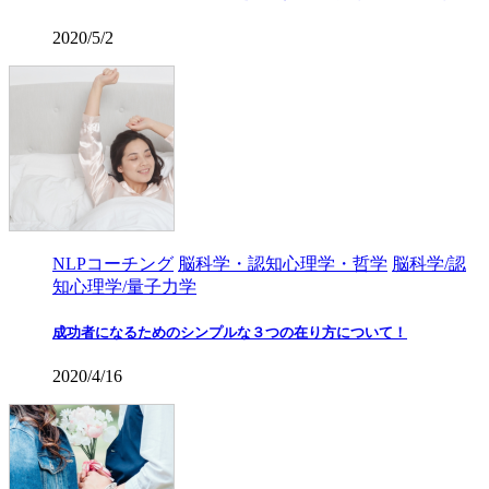
2020/5/2
NLPコーチング
脳科学・認知心理学・哲学
脳科学/認
知心理学/量子力学
成功者になるためのシンプルな３つの在り方について！
2020/4/16