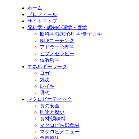
ホーム
プロフィール
サイトマップ
脳科学・認知心理学・哲学
脳科学/認知心理学/量子力学
NLPコーチング
アドラー心理学
ヒプノセラピー
仏教哲学
エネルギーワーク
ヨガ
気功
レイキ
瞑想
マクロビオティック
食の安全
理論と歴史
食材/調味料
マクロビ厳選食材
マクロビメニュー
食養療法