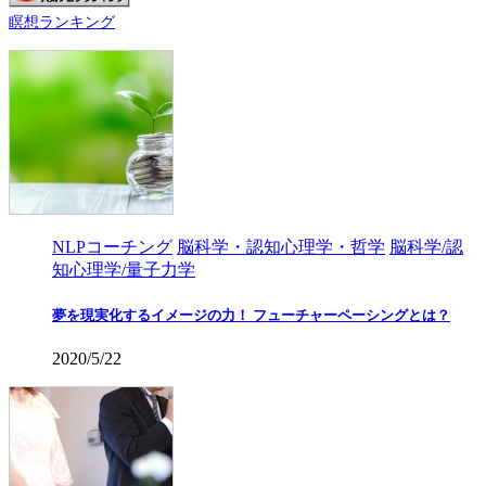
瞑想ランキング
NLPコーチング
脳科学・認知心理学・哲学
脳科学/認
知心理学/量子力学
夢を現実化するイメージの力！ フューチャーペーシングとは？
2020/5/22