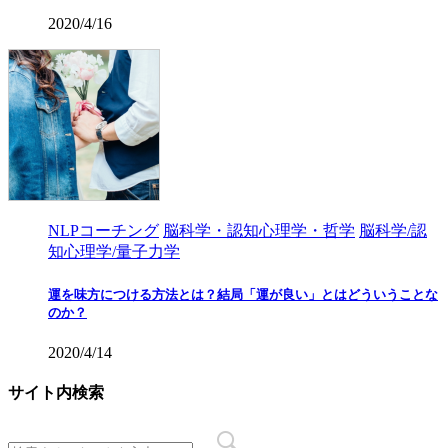
2020/4/16
NLPコーチング
脳科学・認知心理学・哲学
脳科学/認
知心理学/量子力学
運を味方につける方法とは？結局「運が良い」とはどういうことな
のか？
2020/4/14
サイト内検索