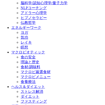
脳科学/認知心理学/量子力学
NLPコーチング
アドラー心理学
ヒプノセラピー
仏教哲学
エネルギーワーク
ヨガ
気功
レイキ
瞑想
マクロビオティック
食の安全
理論と歴史
食材/調味料
マクロビ厳選食材
マクロビメニュー
食養療法
ヘルス＆ダイエット
ストレス解消
ダイエット
ファスティング