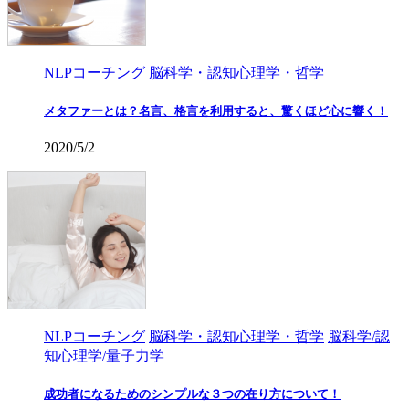
NLPコーチング
脳科学・認知心理学・哲学
メタファーとは？名言、格言を利用すると、驚くほど心に響く！
2020/5/2
NLPコーチング
脳科学・認知心理学・哲学
脳科学/認
知心理学/量子力学
成功者になるためのシンプルな３つの在り方について！