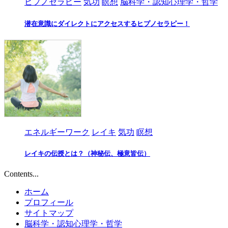
ヒプノセラピー
気功
瞑想
脳科学・認知心理学・哲学
潜在意識にダイレクトにアクセスするヒプノセラピー！
エネルギーワーク
レイキ
気功
瞑想
レイキの伝授とは？（神秘伝、極意皆伝）
Contents...
ホーム
プロフィール
サイトマップ
脳科学・認知心理学・哲学