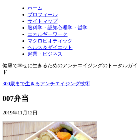
ホーム
プロフィール
サイトマップ
脳科学・認知心理学・哲学
エネルギーワーク
マクロビオティック
ヘルス＆ダイエット
起業・ビジネス
健康で幸せに生きるためのアンチエイジングのトータルガイ
ド！
300歳まで生きるアンチエイジング技術
007弁当
2019年11月12日