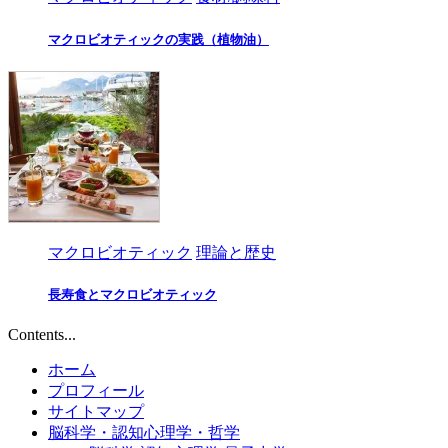
マクロビオティックの実践（植物油）
マクロビオティック
理論と歴史
長寿食とマクロビオティック
Contents...
ホーム
プロフィール
サイトマップ
脳科学・認知心理学・哲学