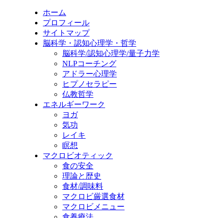
ホーム
プロフィール
サイトマップ
脳科学・認知心理学・哲学
脳科学/認知心理学/量子力学
NLPコーチング
アドラー心理学
ヒプノセラピー
仏教哲学
エネルギーワーク
ヨガ
気功
レイキ
瞑想
マクロビオティック
食の安全
理論と歴史
食材/調味料
マクロビ厳選食材
マクロビメニュー
食養療法