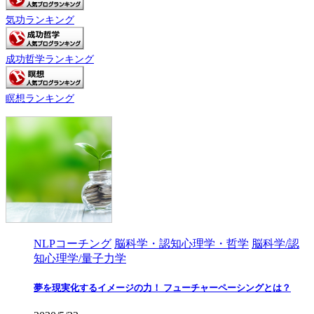
気功ランキング
成功哲学ランキング
瞑想ランキング
NLPコーチング
脳科学・認知心理学・哲学
脳科学/認
知心理学/量子力学
夢を現実化するイメージの力！ フューチャーペーシングとは？