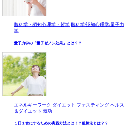
脳科学・認知心理学・哲学
脳科学/認知心理学/量子力
学
量子力学の「量子ゼノン効果」とは？？
エネルギーワーク
ダイエット
ファスティング
ヘルス
＆ダイエット
気功
１日１食にするための実践方法とは！？服気法とは？？