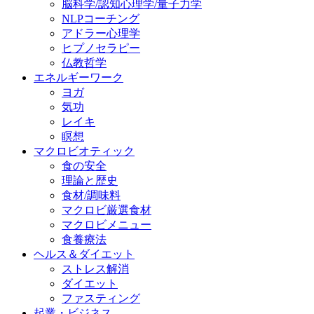
脳科学/認知心理学/量子力学
NLPコーチング
アドラー心理学
ヒプノセラピー
仏教哲学
エネルギーワーク
ヨガ
気功
レイキ
瞑想
マクロビオティック
食の安全
理論と歴史
食材/調味料
マクロビ厳選食材
マクロビメニュー
食養療法
ヘルス＆ダイエット
ストレス解消
ダイエット
ファスティング
起業・ビジネス