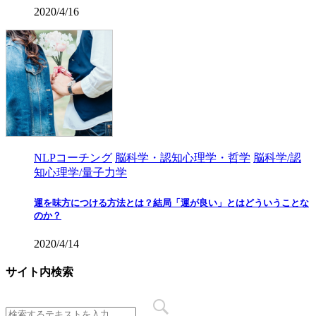
2020/4/16
NLPコーチング
脳科学・認知心理学・哲学
脳科学/認
知心理学/量子力学
運を味方につける方法とは？結局「運が良い」とはどういうことな
のか？
2020/4/14
サイト内検索