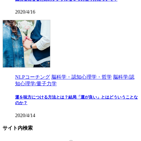
2020/4/16
NLPコーチング
脳科学・認知心理学・哲学
脳科学/認
知心理学/量子力学
運を味方につける方法とは？結局「運が良い」とはどういうことな
のか？
2020/4/14
サイト内検索