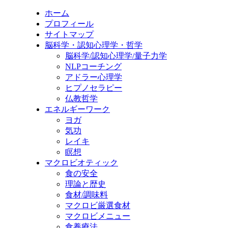
ホーム
プロフィール
サイトマップ
脳科学・認知心理学・哲学
脳科学/認知心理学/量子力学
NLPコーチング
アドラー心理学
ヒプノセラピー
仏教哲学
エネルギーワーク
ヨガ
気功
レイキ
瞑想
マクロビオティック
食の安全
理論と歴史
食材/調味料
マクロビ厳選食材
マクロビメニュー
食養療法