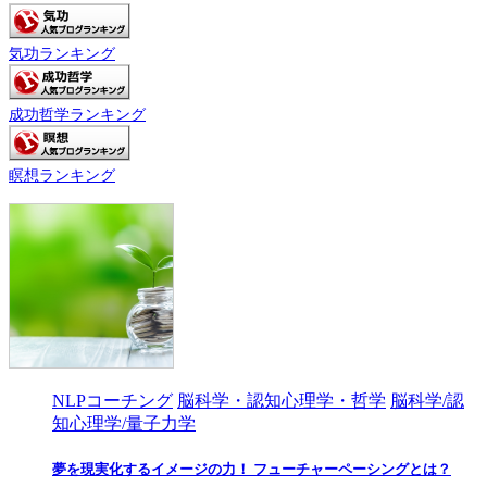
気功ランキング
成功哲学ランキング
瞑想ランキング
NLPコーチング
脳科学・認知心理学・哲学
脳科学/認
知心理学/量子力学
夢を現実化するイメージの力！ フューチャーペーシングとは？