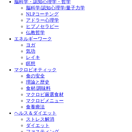
脳科学・認知心理学・哲学
脳科学/認知心理学/量子力学
NLPコーチング
アドラー心理学
ヒプノセラピー
仏教哲学
エネルギーワーク
ヨガ
気功
レイキ
瞑想
マクロビオティック
食の安全
理論と歴史
食材/調味料
マクロビ厳選食材
マクロビメニュー
食養療法
ヘルス＆ダイエット
ストレス解消
ダイエット
ファスティング