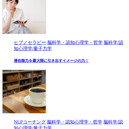
ヒプノセラピー
脳科学・認知心理学・哲学
脳科学/認
知心理学/量子力学
潜在能力を最大限に引き出すイメージの力！
NLPコーチング
脳科学・認知心理学・哲学
脳科学/認
知心理学/量子力学