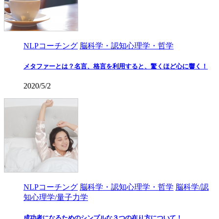
NLPコーチング
脳科学・認知心理学・哲学
メタファーとは？名言、格言を利用すると、驚くほど心に響く！
2020/5/2
NLPコーチング
脳科学・認知心理学・哲学
脳科学/認
知心理学/量子力学
成功者になるためのシンプルな３つの在り方について！