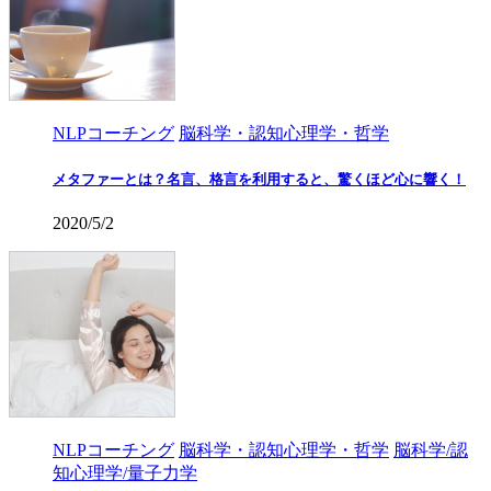
NLPコーチング
脳科学・認知心理学・哲学
メタファーとは？名言、格言を利用すると、驚くほど心に響く！
2020/5/2
NLPコーチング
脳科学・認知心理学・哲学
脳科学/認
知心理学/量子力学