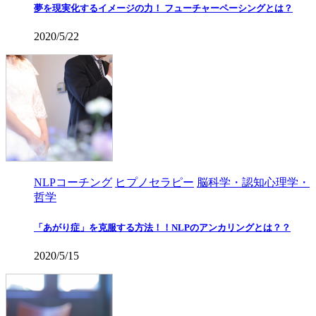
夢を現実化するイメージの力！ フューチャーペーシングとは？
2020/5/22
NLPコーチング
ヒプノセラピー
脳科学・認知心理学・
哲学
「あがり症」を克服する方法！！NLPのアンカリングとは？？
2020/5/15