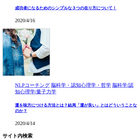
成功者になるためのシンプルな３つの在り方について！
2020/4/16
NLPコーチング
脳科学・認知心理学・哲学
脳科学/認
知心理学/量子力学
運を味方につける方法とは？結局「運が良い」とはどういうことな
のか？
2020/4/14
サイト内検索