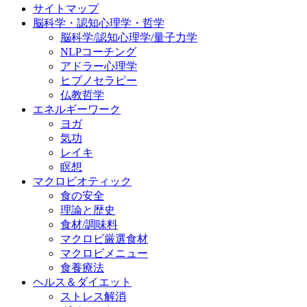
サイトマップ
脳科学・認知心理学・哲学
脳科学/認知心理学/量子力学
NLPコーチング
アドラー心理学
ヒプノセラピー
仏教哲学
エネルギーワーク
ヨガ
気功
レイキ
瞑想
マクロビオティック
食の安全
理論と歴史
食材/調味料
マクロビ厳選食材
マクロビメニュー
食養療法
ヘルス＆ダイエット
ストレス解消