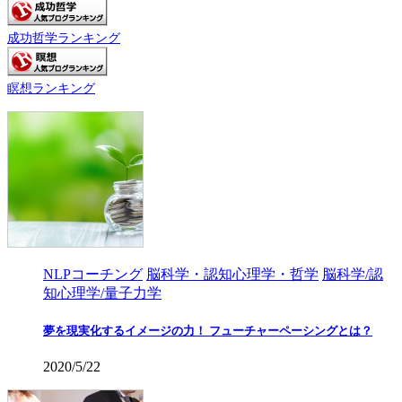
成功哲学ランキング
瞑想ランキング
NLPコーチング
脳科学・認知心理学・哲学
脳科学/認
知心理学/量子力学
夢を現実化するイメージの力！ フューチャーペーシングとは？
2020/5/22