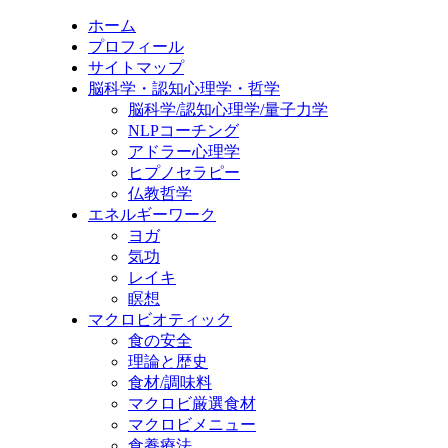
ホーム
プロフィール
サイトマップ
脳科学・認知心理学・哲学
脳科学/認知心理学/量子力学
NLPコーチング
アドラー心理学
ヒプノセラピー
仏教哲学
エネルギーワーク
ヨガ
気功
レイキ
瞑想
マクロビオティック
食の安全
理論と歴史
食材/調味料
マクロビ厳選食材
マクロビメニュー
食養療法