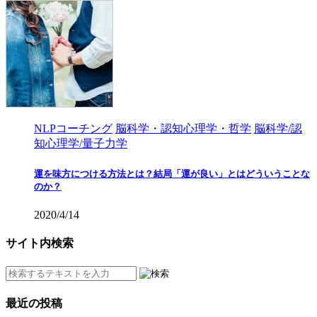
NLPコーチング
脳科学・認知心理学・哲学
脳科学/認
知心理学/量子力学
運を味方につける方法とは？結局「運が良い」とはどういうことな
のか？
2020/4/14
サイト内検索
最近の投稿