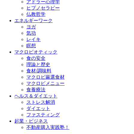
アドラー心理学
ヒプノセラピー
仏教哲学
エネルギーワーク
ヨガ
気功
レイキ
瞑想
マクロビオティック
食の安全
理論と歴史
食材/調味料
マクロビ厳選食材
マクロビメニュー
食養療法
ヘルス＆ダイエット
ストレス解消
ダイエット
ファスティング
起業・ビジネス
不動産購入実践塾！