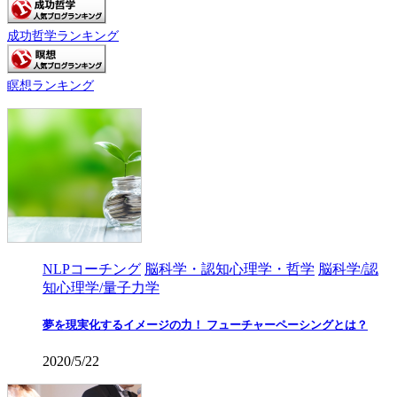
成功哲学ランキング
瞑想ランキング
NLPコーチング
脳科学・認知心理学・哲学
脳科学/認
知心理学/量子力学
夢を現実化するイメージの力！ フューチャーペーシングとは？
2020/5/22