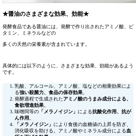
★醤油のさまざまな効果、効能★
発酵食品である醤油には、発酵で作り出されたアミノ酸、ビ
タミン、ミネラルなどの
多くの天然の栄養素が含まれています。
具体的には以下のように、さまざまな効果、効能があるよう
です。
乳酸、アルコール、アミノ酸、塩などの相乗効果によ
る
強い殺菌力、食品の保存効果
。
発酵過程で生成された
アミノ酸のうまみ成分による、
食欲増進効果
。
味噌同等の
「メラノイジン」
による
抗酸化作用、抗が
ん作用
。
「メラノイジン」
により食後の血糖値の上昇を防ぎ、
消化吸収を助ける。アミノ酸やミネラル成分による
血