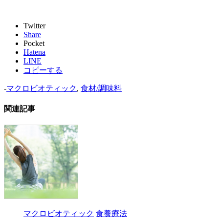
Twitter
Share
Pocket
Hatena
LINE
コピーする
-
マクロビオティック
,
食材/調味料
関連記事
マクロビオティック
食養療法