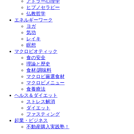
アドラー心理学
ヒプノセラピー
仏教哲学
エネルギーワーク
ヨガ
気功
レイキ
瞑想
マクロビオティック
食の安全
理論と歴史
食材/調味料
マクロビ厳選食材
マクロビメニュー
食養療法
ヘルス＆ダイエット
ストレス解消
ダイエット
ファスティング
起業・ビジネス
不動産購入実践塾！