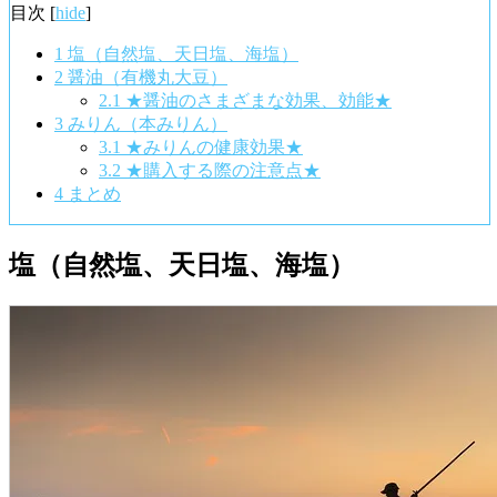
目次
[
hide
]
1
塩（自然塩、天日塩、海塩）
2
醤油（有機丸大豆）
2.1
★醤油のさまざまな効果、効能★
3
みりん（本みりん）
3.1
★みりんの健康効果★
3.2
★購入する際の注意点★
4
まとめ
塩（自然塩、天日塩、海塩）