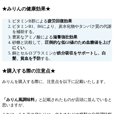
★みりんの健康効果★
ビタミンB群による
疲労回復効果
ビタミンB1、B6により、炭水化物やタンパク質の代謝
を補助する。
豊富なアミノ酸による
滋養強壮効果
砂糖と比較して、
圧倒的な低GI値のため血糖値を上げ
にくい
。
銅とセルロプラスミンが
鉄分吸収をサポートし、白
髪、貧血を予防
する。
★購入する際の注意点★
みりんを購入する際に、注意点を以下に記載いたします。
「みりん風調味料」
と記載されたものが店頭に並んでいると
思いますが、