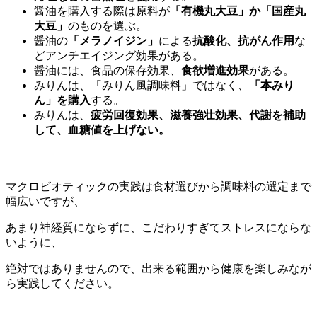
醤油を購入する際は原料が
「有機丸大豆」か「国産丸
大豆」
のものを選ぶ。
醤油の
「メラノイジン」
による
抗酸化、抗がん作用
な
どアンチエイジング効果がある。
醤油には、食品の保存効果、
食欲増進効果
がある。
みりんは、「みりん風調味料」ではなく、
「本みり
ん」を購入
する。
みりんは、
疲労回復効果、滋養強壮効果、代謝を補助
して、血糖値を上げない。
マクロビオティックの実践は食材選びから調味料の選定まで
幅広いですが、
あまり神経質にならずに、こだわりすぎてストレスにならな
いように、
絶対ではありませんので、出来る範囲から健康を楽しみなが
ら実践してください。