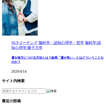
NLPコーチング
脳科学・認知心理学・哲学
脳科学/認
知心理学/量子力学
運を味方につける方法とは？結局「運が良い」とはどういうことな
のか？
2020/4/14
サイト内検索
最近の投稿