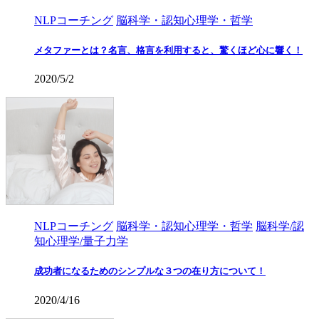
NLPコーチング
脳科学・認知心理学・哲学
メタファーとは？名言、格言を利用すると、驚くほど心に響く！
2020/5/2
NLPコーチング
脳科学・認知心理学・哲学
脳科学/認
知心理学/量子力学
成功者になるためのシンプルな３つの在り方について！
2020/4/16