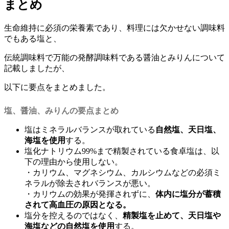
まとめ
生命維持に必須の栄養素であり、料理には欠かせない調味料
でもある塩と、
伝統調味料で万能の発酵調味料である醤油とみりんについて
記載しましたが、
以下に要点をまとめました。
塩、醤油、みりんの要点まとめ
塩はミネラルバランスが取れている
自然塩、天日塩、
海塩を使用
する。
塩化ナトリウム99%まで精製されている食卓塩は、以
下の理由から使用しない。
・カリウム、マグネシウム、カルシウムなどの必須ミ
ネラルが除去されバランスが悪い。
・カリウムの効果が発揮されずに、
体内に塩分が蓄積
されて高血圧の原因となる。
塩分を控えるのではなく、
精製塩を止めて、天日塩や
海塩などの自然塩を使用
する。