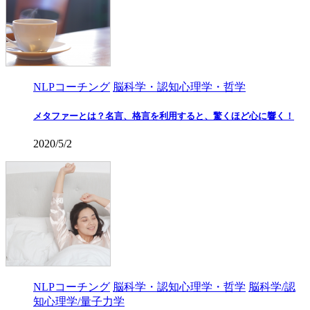
NLPコーチング
脳科学・認知心理学・哲学
メタファーとは？名言、格言を利用すると、驚くほど心に響く！
2020/5/2
NLPコーチング
脳科学・認知心理学・哲学
脳科学/認
知心理学/量子力学