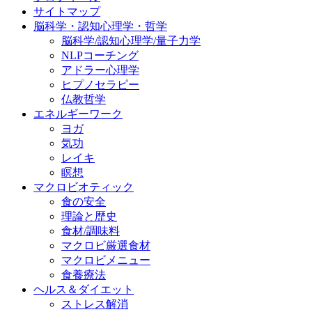
サイトマップ
脳科学・認知心理学・哲学
脳科学/認知心理学/量子力学
NLPコーチング
アドラー心理学
ヒプノセラピー
仏教哲学
エネルギーワーク
ヨガ
気功
レイキ
瞑想
マクロビオティック
食の安全
理論と歴史
食材/調味料
マクロビ厳選食材
マクロビメニュー
食養療法
ヘルス＆ダイエット
ストレス解消