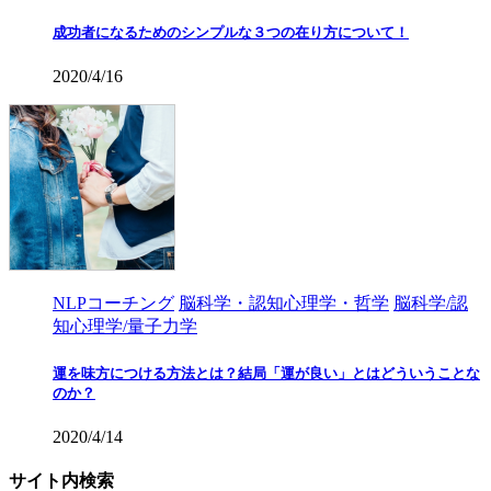
成功者になるためのシンプルな３つの在り方について！
2020/4/16
NLPコーチング
脳科学・認知心理学・哲学
脳科学/認
知心理学/量子力学
運を味方につける方法とは？結局「運が良い」とはどういうことな
のか？
2020/4/14
サイト内検索