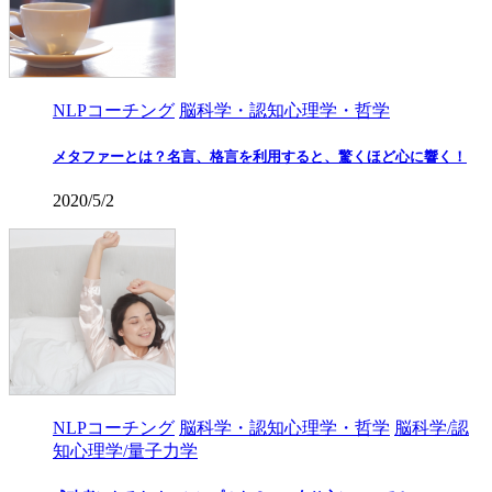
NLPコーチング
脳科学・認知心理学・哲学
メタファーとは？名言、格言を利用すると、驚くほど心に響く！
2020/5/2
NLPコーチング
脳科学・認知心理学・哲学
脳科学/認
知心理学/量子力学