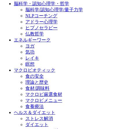
脳科学・認知心理学・哲学
脳科学/認知心理学/量子力学
NLPコーチング
アドラー心理学
ヒプノセラピー
仏教哲学
エネルギーワーク
ヨガ
気功
レイキ
瞑想
マクロビオティック
食の安全
理論と歴史
食材/調味料
マクロビ厳選食材
マクロビメニュー
食養療法
ヘルス＆ダイエット
ストレス解消
ダイエット