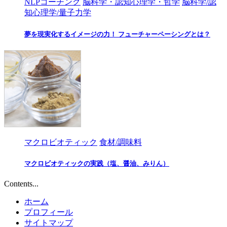
NLPコーチング
脳科学・認知心理学・哲学
脳科学/認
知心理学/量子力学
夢を現実化するイメージの力！ フューチャーペーシングとは？
マクロビオティック
食材/調味料
マクロビオティックの実践（塩、醤油、みりん）
Contents...
ホーム
プロフィール
サイトマップ