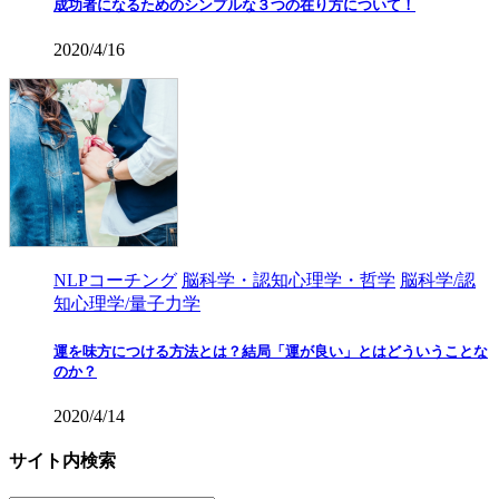
成功者になるためのシンプルな３つの在り方について！
2020/4/16
NLPコーチング
脳科学・認知心理学・哲学
脳科学/認
知心理学/量子力学
運を味方につける方法とは？結局「運が良い」とはどういうことな
のか？
2020/4/14
サイト内検索