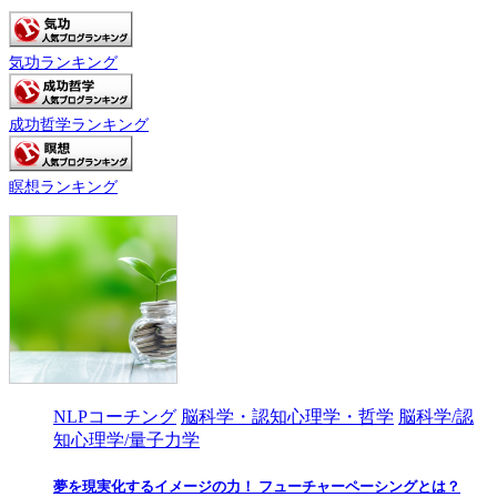
気功ランキング
成功哲学ランキング
瞑想ランキング
NLPコーチング
脳科学・認知心理学・哲学
脳科学/認
知心理学/量子力学
夢を現実化するイメージの力！ フューチャーペーシングとは？