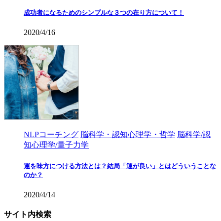
成功者になるためのシンプルな３つの在り方について！
2020/4/16
NLPコーチング
脳科学・認知心理学・哲学
脳科学/認
知心理学/量子力学
運を味方につける方法とは？結局「運が良い」とはどういうことな
のか？
2020/4/14
サイト内検索