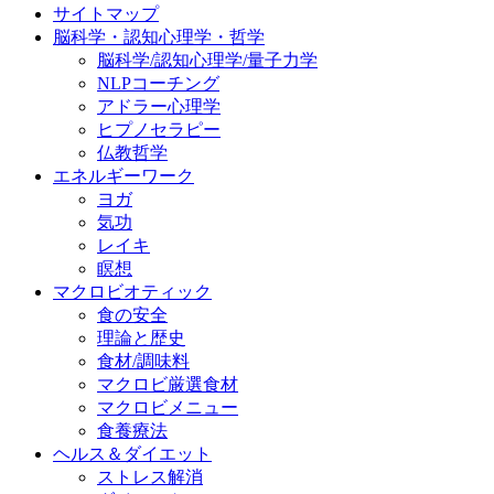
サイトマップ
脳科学・認知心理学・哲学
脳科学/認知心理学/量子力学
NLPコーチング
アドラー心理学
ヒプノセラピー
仏教哲学
エネルギーワーク
ヨガ
気功
レイキ
瞑想
マクロビオティック
食の安全
理論と歴史
食材/調味料
マクロビ厳選食材
マクロビメニュー
食養療法
ヘルス＆ダイエット
ストレス解消