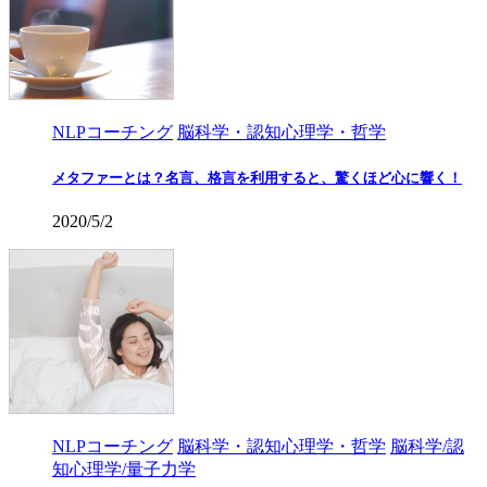
NLPコーチング
脳科学・認知心理学・哲学
メタファーとは？名言、格言を利用すると、驚くほど心に響く！
2020/5/2
NLPコーチング
脳科学・認知心理学・哲学
脳科学/認
知心理学/量子力学