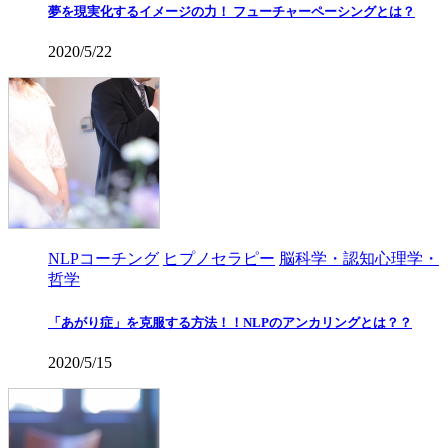
夢を現実化するイメージの力！ フューチャーペーシングとは？
2020/5/22
NLPコーチング
ヒプノセラピー
脳科学・認知心理学・
哲学
「あがり症」を克服する方法！！NLPのアンカリングとは？？
2020/5/15