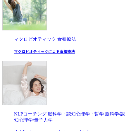
マクロビオティック
食養療法
マクロビオティックによる食養療法
NLPコーチング
脳科学・認知心理学・哲学
脳科学/認
知心理学/量子力学