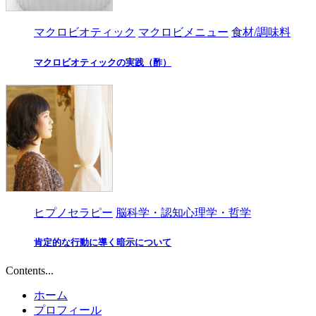
マクロビオティック
マクロビメニュー
食材/調味料
マクロビオティックの実践（酢）
ヒプノセラピー
脳科学・認知心理学・哲学
肯定的な行動に導く暗示について
Contents...
ホーム
プロフィール