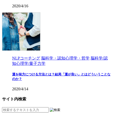
2020/4/16
NLPコーチング
脳科学・認知心理学・哲学
脳科学/認
知心理学/量子力学
運を味方につける方法とは？結局「運が良い」とはどういうことな
のか？
2020/4/14
サイト内検索