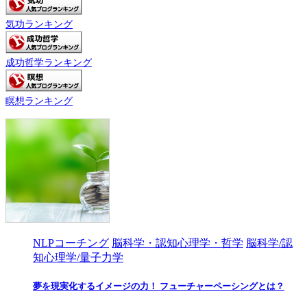
気功ランキング
成功哲学ランキング
瞑想ランキング
NLPコーチング
脳科学・認知心理学・哲学
脳科学/認
知心理学/量子力学
夢を現実化するイメージの力！ フューチャーペーシングとは？