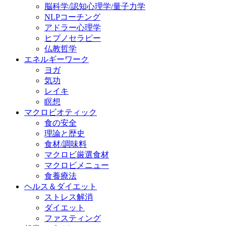
脳科学/認知心理学/量子力学
NLPコーチング
アドラー心理学
ヒプノセラピー
仏教哲学
エネルギーワーク
ヨガ
気功
レイキ
瞑想
マクロビオティック
食の安全
理論と歴史
食材/調味料
マクロビ厳選食材
マクロビメニュー
食養療法
ヘルス＆ダイエット
ストレス解消
ダイエット
ファスティング