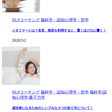
NLPコーチング
脳科学・認知心理学・哲学
メタファーとは？名言、格言を利用すると、驚くほど心に響く！
2020/5/2
NLPコーチング
脳科学・認知心理学・哲学
脳科学/認
知心理学/量子力学
成功者になるためのシンプルな３つの在り方について！