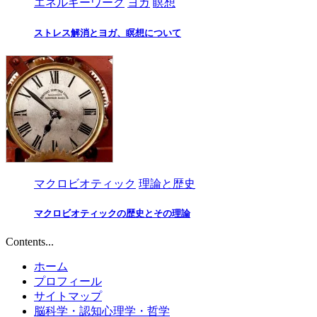
エネルギーワーク
ヨガ
瞑想
ストレス解消とヨガ、瞑想について
マクロビオティック
理論と歴史
マクロビオティックの歴史とその理論
Contents...
ホーム
プロフィール
サイトマップ
脳科学・認知心理学・哲学