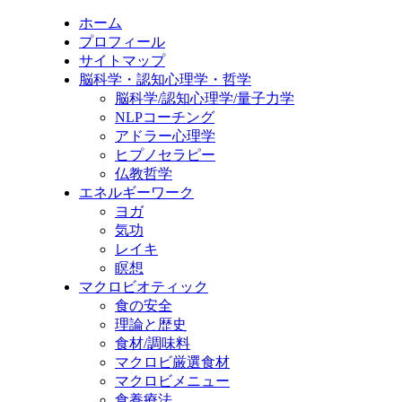
ホーム
プロフィール
サイトマップ
脳科学・認知心理学・哲学
脳科学/認知心理学/量子力学
NLPコーチング
アドラー心理学
ヒプノセラピー
仏教哲学
エネルギーワーク
ヨガ
気功
レイキ
瞑想
マクロビオティック
食の安全
理論と歴史
食材/調味料
マクロビ厳選食材
マクロビメニュー
食養療法