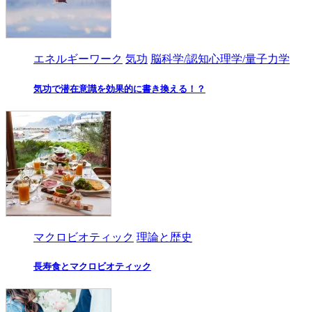
エネルギーワーク
気功
脳科学/認知心理学/量子力学
気功で潜在意識を効果的に書き換える！？
マクロビオティック
理論と歴史
長寿食とマクロビオティック