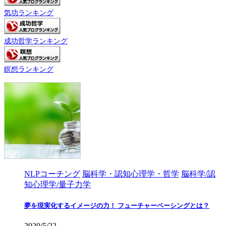
気功ランキング
成功哲学ランキング
瞑想ランキング
NLPコーチング
脳科学・認知心理学・哲学
脳科学/認
知心理学/量子力学
夢を現実化するイメージの力！ フューチャーペーシングとは？
2020/5/22