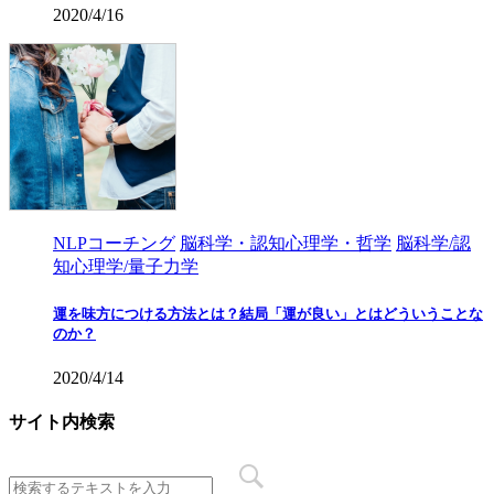
2020/4/16
NLPコーチング
脳科学・認知心理学・哲学
脳科学/認
知心理学/量子力学
運を味方につける方法とは？結局「運が良い」とはどういうことな
のか？
2020/4/14
サイト内検索