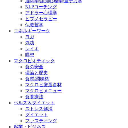
脳科学/認知心理学/量子力学
NLPコーチング
アドラー心理学
ヒプノセラピー
仏教哲学
エネルギーワーク
ヨガ
気功
レイキ
瞑想
マクロビオティック
食の安全
理論と歴史
食材/調味料
マクロビ厳選食材
マクロビメニュー
食養療法
ヘルス＆ダイエット
ストレス解消
ダイエット
ファスティング
起業・ビジネス