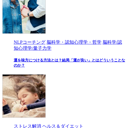
NLPコーチング
脳科学・認知心理学・哲学
脳科学/認
知心理学/量子力学
運を味方につける方法とは？結局「運が良い」とはどういうことな
のか？
ストレス解消
ヘルス＆ダイエット