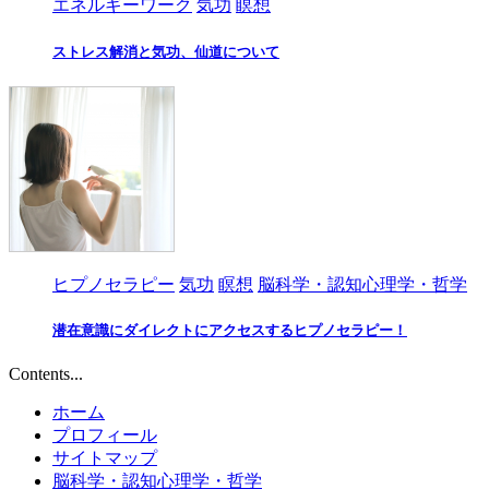
エネルギーワーク
気功
瞑想
ストレス解消と気功、仙道について
ヒプノセラピー
気功
瞑想
脳科学・認知心理学・哲学
潜在意識にダイレクトにアクセスするヒプノセラピー！
Contents...
ホーム
プロフィール
サイトマップ
脳科学・認知心理学・哲学