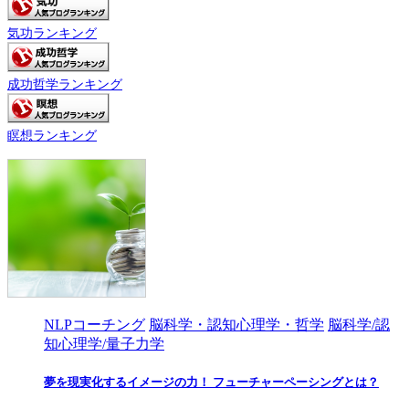
気功ランキング
成功哲学ランキング
瞑想ランキング
NLPコーチング
脳科学・認知心理学・哲学
脳科学/認
知心理学/量子力学
夢を現実化するイメージの力！ フューチャーペーシングとは？