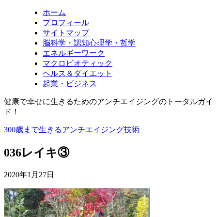
ホーム
プロフィール
サイトマップ
脳科学・認知心理学・哲学
エネルギーワーク
マクロビオティック
ヘルス＆ダイエット
起業・ビジネス
健康で幸せに生きるためのアンチエイジングのトータルガイ
ド！
300歳まで生きるアンチエイジング技術
036レイキ③
2020年1月27日