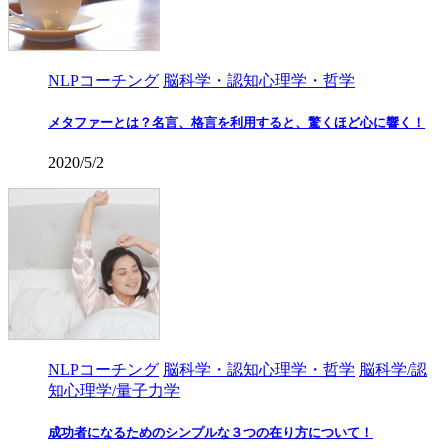
NLPコーチング
脳科学・認知心理学・哲学
メタファーとは？名言、格言を利用すると、驚くほど心に響く！
2020/5/2
NLPコーチング
脳科学・認知心理学・哲学
脳科学/認
知心理学/量子力学
成功者になるためのシンプルな３つの在り方について！