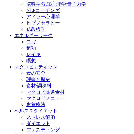
脳科学/認知心理学/量子力学
NLPコーチング
アドラー心理学
ヒプノセラピー
仏教哲学
エネルギーワーク
ヨガ
気功
レイキ
瞑想
マクロビオティック
食の安全
理論と歴史
食材/調味料
マクロビ厳選食材
マクロビメニュー
食養療法
ヘルス＆ダイエット
ストレス解消
ダイエット
ファスティング