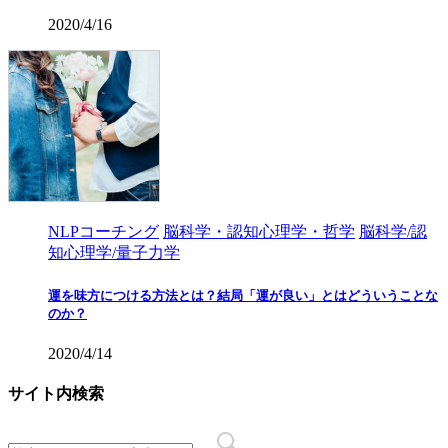
2020/4/16
NLPコーチング
脳科学・認知心理学・哲学
脳科学/認
知心理学/量子力学
運を味方につける方法とは？結局「運が良い」とはどういうことな
のか？
2020/4/14
サイト内検索