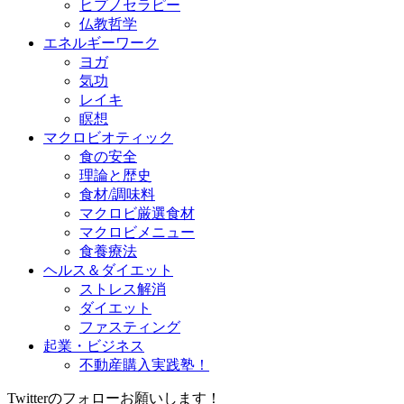
ヒプノセラピー
仏教哲学
エネルギーワーク
ヨガ
気功
レイキ
瞑想
マクロビオティック
食の安全
理論と歴史
食材/調味料
マクロビ厳選食材
マクロビメニュー
食養療法
ヘルス＆ダイエット
ストレス解消
ダイエット
ファスティング
起業・ビジネス
不動産購入実践塾！
Twitterのフォローお願いします！