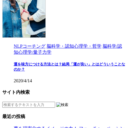
NLPコーチング
脳科学・認知心理学・哲学
脳科学/認
知心理学/量子力学
運を味方につける方法とは？結局「運が良い」とはどういうことな
のか？
2020/4/14
サイト内検索
最近の投稿