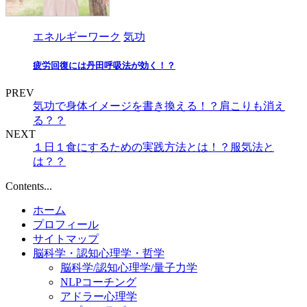
エネルギーワーク
気功
疲労回復には丹田呼吸法が効く！？
PREV
気功で身体イメージを書き換える！？肩こりも消え
る？？
NEXT
１日１食にするための実践方法とは！？服気法と
は？？
Contents...
ホーム
プロフィール
サイトマップ
脳科学・認知心理学・哲学
脳科学/認知心理学/量子力学
NLPコーチング
アドラー心理学