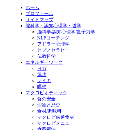
ホーム
プロフィール
サイトマップ
脳科学・認知心理学・哲学
脳科学/認知心理学/量子力学
NLPコーチング
アドラー心理学
ヒプノセラピー
仏教哲学
エネルギーワーク
ヨガ
気功
レイキ
瞑想
マクロビオティック
食の安全
理論と歴史
食材/調味料
マクロビ厳選食材
マクロビメニュー
食養療法