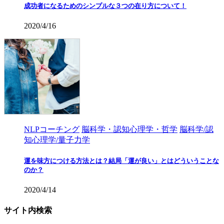
成功者になるためのシンプルな３つの在り方について！
2020/4/16
NLPコーチング
脳科学・認知心理学・哲学
脳科学/認
知心理学/量子力学
運を味方につける方法とは？結局「運が良い」とはどういうことな
のか？
2020/4/14
サイト内検索