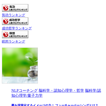
気功ランキング
成功哲学ランキング
瞑想ランキング
NLPコーチング
脳科学・認知心理学・哲学
脳科学/認
知心理学/量子力学
夢を現実化するイメージの力！ フューチャーペーシングとは？