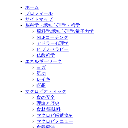
ホーム
プロフィール
サイトマップ
脳科学・認知心理学・哲学
脳科学/認知心理学/量子力学
NLPコーチング
アドラー心理学
ヒプノセラピー
仏教哲学
エネルギーワーク
ヨガ
気功
レイキ
瞑想
マクロビオティック
食の安全
理論と歴史
食材/調味料
マクロビ厳選食材
マクロビメニュー
食養療法