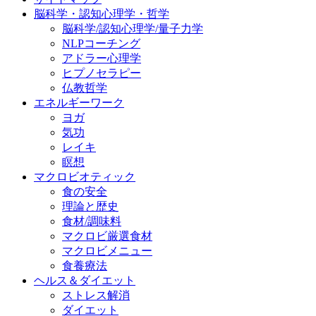
脳科学・認知心理学・哲学
脳科学/認知心理学/量子力学
NLPコーチング
アドラー心理学
ヒプノセラピー
仏教哲学
エネルギーワーク
ヨガ
気功
レイキ
瞑想
マクロビオティック
食の安全
理論と歴史
食材/調味料
マクロビ厳選食材
マクロビメニュー
食養療法
ヘルス＆ダイエット
ストレス解消
ダイエット