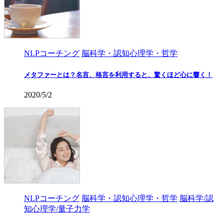
NLPコーチング
脳科学・認知心理学・哲学
メタファーとは？名言、格言を利用すると、驚くほど心に響く！
2020/5/2
NLPコーチング
脳科学・認知心理学・哲学
脳科学/認
知心理学/量子力学